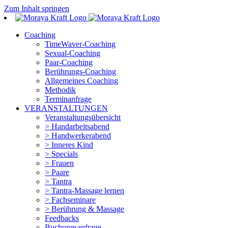
Zum Inhalt springen
Coaching
TimeWaver-Coaching
Sexual-Coaching
Paar-Coaching
Berührungs-Coaching
Allgemeines Coaching
Methodik
Terminanfrage
VERANSTALTUNGEN
Veranstaltungsübersicht
> Handarbeitsabend
> Handwerkerabend
> Inneres Kind
> Specials
> Frauen
> Paare
> Tantra
> Tantra-Massage lernen
> Fachseminare
> Berührung & Massage
Feedbacks
Buchungsanfrage