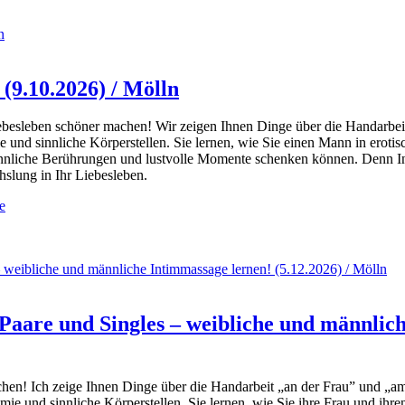
n
(9.10.2026) / Mölln
 Liebesleben schöner machen! Wir zeigen Ihnen Dinge über die Handarbe
und sinnliche Körperstellen. Sie lernen, wie Sie einen Mann in erotis
 sinnliche Berührungen und lustvolle Momente schenken können. Denn
slung in Ihr Liebesleben.
e
 weibliche und männliche Intimmassage lernen! (5.12.2026) / Mölln
are und Singles – weibliche und männliche
achen! Ich zeige Ihnen Dinge über die Handarbeit „an der Frau” und „a
e und sinnliche Körperstellen. Sie lernen, wie Sie ihre Frau und ihre