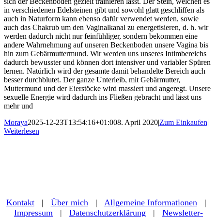
sich der Beckenboden gezielt trainieren lässt. Der Stein, welchen es
in verschiedenen Edelsteinen gibt und sowohl glatt geschliffen als
auch in Naturform kann ebenso dafür verwendet werden, sowie
auch das Chakrub um den Vaginalkanal zu energetisieren, d. h. wir
werden dadurch nicht nur feinfühliger, sondern bekommen eine
andere Wahrnehmung auf unseren Beckenboden unsere Vagina bis
hin zum Gebärmuttermund. Wir werden uns unseres Intimbereichs
dadurch bewusster und können dort intensiver und variabler Spüren
lernen. Natürlich wird der gesamte damit behandelte Bereich auch
besser durchblutet. Der ganze Unterleib, mit Gebärmutter,
Muttermund und der Eierstöcke wird massiert und angeregt. Unsere
sexuelle Energie wird dadurch ins Fließen gebracht und lässt uns
mehr und
Moraya
2025-12-23T13:54:16+01:00
8. April 2020
|
Zum Einkaufen
|
Weiterlesen
Kontakt
|
Über mich
|
Allgemeine Informationen
|
Impressum
|
Datenschutzerklärung
|
Newsletter-