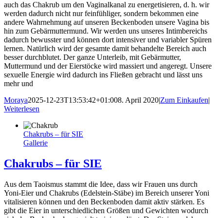
auch das Chakrub um den Vaginalkanal zu energetisieren, d. h. wir
werden dadurch nicht nur feinfühliger, sondern bekommen eine
andere Wahrnehmung auf unseren Beckenboden unsere Vagina bis
hin zum Gebärmuttermund. Wir werden uns unseres Intimbereichs
dadurch bewusster und können dort intensiver und variabler Spüren
lernen. Natürlich wird der gesamte damit behandelte Bereich auch
besser durchblutet. Der ganze Unterleib, mit Gebärmutter,
Muttermund und der Eierstöcke wird massiert und angeregt. Unsere
sexuelle Energie wird dadurch ins Fließen gebracht und lässt uns
mehr und
Moraya
2025-12-23T13:53:42+01:00
8. April 2020
|
Zum Einkaufen
|
Weiterlesen
Chakrubs – für SIE
Gallerie
Chakrubs – für SIE
Aus dem Taoismus stammt die Idee, dass wir Frauen uns durch
Yoni-Eier und Chakrubs (Edelstein-Stäbe) im Bereich unserer Yoni
vitalisieren können und den Beckenboden damit aktiv stärken. Es
gibt die Eier in unterschiedlichen Größen und Gewichten wodurch