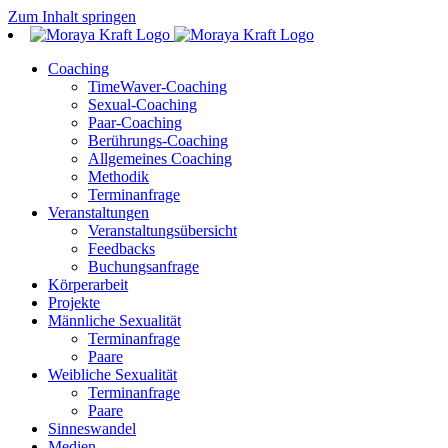
Zum Inhalt springen
Coaching
TimeWaver-Coaching
Sexual-Coaching
Paar-Coaching
Berührungs-Coaching
Allgemeines Coaching
Methodik
Terminanfrage
Veranstaltungen
Veranstaltungsübersicht
Feedbacks
Buchungsanfrage
Körperarbeit
Projekte
Männliche Sexualität
Terminanfrage
Paare
Weibliche Sexualität
Terminanfrage
Paare
Sinneswandel
Medien